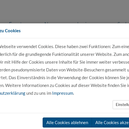
Events
News
Login
Such
zu Cookies
ebseite verwendet Cookies. Diese haben zwei Funktionen: Zum eine
r Bewerber
Für Studierende
Für Unter
derlich für die grundlegende Funktionalität unserer Website. Zum an
r mit Hilfe der Cookies unsere Inhalte für Sie immer weiter verbesse
erden pseudonymisierte Daten von Website-Besuchern gesammelt 
tet. Das Einverständnis in die Verwendung der Cookies können Sie j
en. Weitere Informationen zu Cookies auf dieser Website finden Sie i
.
utzerklärung
und zu uns im
Impressum
.
Einstel
en sind nicht aus den
 des „Förderverein hochschule 21
ildung qualifizierter Fachkräfte
Alle Cookies ablehnen
Alle Cookies akze