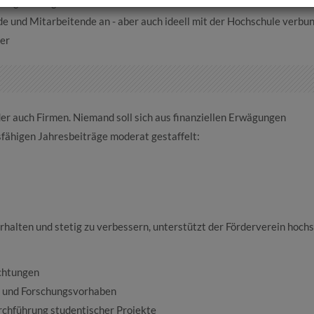
lung der Region leistet. Dem Verein
e und Mitarbeitende an - aber auch ideell mit der Hochschule verbu
er
er auch Firmen. Niemand soll sich aus finanziellen Erwägungen
sfähigen Jahresbeiträge moderat gestaffelt:
rhalten und stetig zu verbessern, unterstützt der Förderverein hoch
ichtungen
n und Forschungsvorhaben
rchführung studentischer Projekte