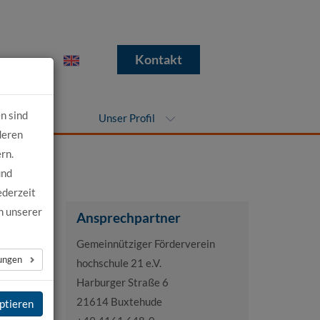
e
Kontakt
n sind
nehmen
Unser Profil
deren
rn.
und
ederzeit
n unserer
Ansprechpartner
Gemeinnütziger Förderverein
lungen
hochschule 21 e.V.
Harburger Straße 6
21614 Buxtehude
ptieren