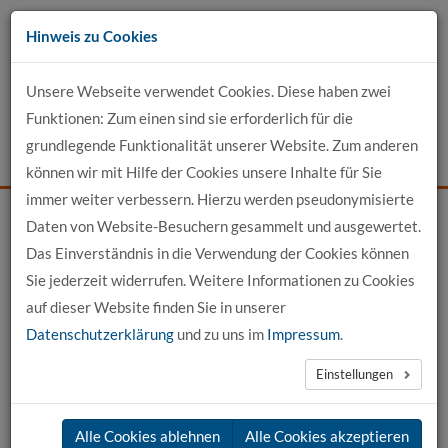
Zum
Hinweis zu Cookies
Inhalt
Unsere Webseite verwendet Cookies. Diese haben zwei
Kontakt
Funktionen: Zum einen sind sie erforderlich für die
grundlegende Funktionalität unserer Website. Zum anderen
Events
News
Login
Suche
können wir mit Hilfe der Cookies unsere Inhalte für Sie
immer weiter verbessern. Hierzu werden pseudonymisierte
Daten von Website-Besuchern gesammelt und ausgewertet.
Startseite
Profil-Detailansicht
Das Einverständnis in die Verwendung der Cookies können
Sie jederzeit widerrufen. Weitere Informationen zu Cookies
Profilansicht
auf dieser Website finden Sie in unserer
Datenschutzerklärung
und zu uns im
Impressum
.
Prof. Dr. Susanne Klotz
Einstellungen
Curriculum Vitae
Alle Cookies ablehnen
Alle Cookies akzeptieren