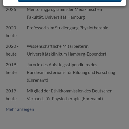
2024 -
Mentee im Rahel Liebeschütz-Plaut
2026
Mentoringprogramm der Medizinischen
Fakultät, Universität Hamburg
2020 -
Professorin im Studiengang Physiotherapie
heute
2020 -
Wissenschaftliche Mitarbeiterin,
heute
Universitätsklinikum Hamburg-Eppendorf
2019 -
Jurorin des Aufstiegsstipendiums des
heute
Bundesministeriums für Bildung und Forschung
(Ehrenamt)
2019 -
Mitglied der Ethikkommission des Deutschen
heute
Verbands für Physiotherapie (Ehrenamt)
Mehr anzeigen