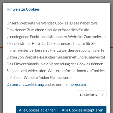
Zum
Hinweis zu Cookies
Inhalt
Unsere Webseite verwendet Cookies. Diese haben zwei
Kontakt
Funktionen: Zum einen sind sie erforderlich für die
grundlegende Funktionalität unserer Website. Zum anderen
Events
News
Login
Suche
können wir mit Hilfe der Cookies unsere Inhalte für Sie
immer weiter verbessern. Hierzu werden pseudonymisierte
Daten von Website-Besuchern gesammelt und ausgewertet.
Startseite
Profil-Detailansicht
Das Einverständnis in die Verwendung der Cookies können
Sie jederzeit widerrufen. Weitere Informationen zu Cookies
Profilansicht
auf dieser Website finden Sie in unserer
Datenschutzerklärung
und zu uns im
Impressum
.
Prof. Simon Junke
Einstellungen
Alle Cookies ablehnen
Alle Cookies akzeptieren