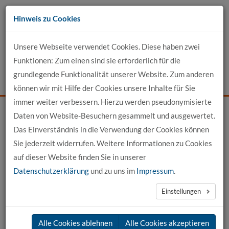
Zum
Hinweis zu Cookies
Inhalt
Unsere Webseite verwendet Cookies. Diese haben zwei
Kontakt
Funktionen: Zum einen sind sie erforderlich für die
grundlegende Funktionalität unserer Website. Zum anderen
Events
News
Login
Suche
können wir mit Hilfe der Cookies unsere Inhalte für Sie
immer weiter verbessern. Hierzu werden pseudonymisierte
Daten von Website-Besuchern gesammelt und ausgewertet.
Startseite
News
News-Detail
Das Einverständnis in die Verwendung der Cookies können
Sie jederzeit widerrufen. Weitere Informationen zu Cookies
News aus der hochschule 21
auf dieser Website finden Sie in unserer
Datenschutzerklärung
und zu uns im
Impressum
.
←
vorherige News
nächste News
→
Einstellungen
21.02.2025
Alle Cookies ablehnen
Alle Cookies akzeptieren