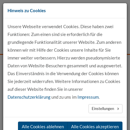
Zum
Hinweis zu Cookies
Inhalt
Unsere Webseite verwendet Cookies. Diese haben zwei
Kontakt
Funktionen: Zum einen sind sie erforderlich für die
grundlegende Funktionalität unserer Website. Zum anderen
Events
News
Login
Suche
können wir mit Hilfe der Cookies unsere Inhalte für Sie
immer weiter verbessern. Hierzu werden pseudonymisierte
Daten von Website-Besuchern gesammelt und ausgewertet.
Startseite
News
News-Detail
Das Einverständnis in die Verwendung der Cookies können
Sie jederzeit widerrufen. Weitere Informationen zu Cookies
News aus der hochschule 21
auf dieser Website finden Sie in unserer
Datenschutzerklärung
und zu uns im
Impressum
.
←
vorherige News
nächste News
→
Einstellungen
26.01.2026
Alle Cookies ablehnen
Alle Cookies akzeptieren