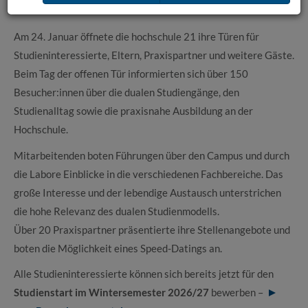
Tag der offenen Tür 2026
Am 24. Januar öffnete die hochschule 21 ihre Türen für
Studieninteressierte, Eltern, Praxispartner und weitere Gäste.
Beim Tag der offenen Tür informierten sich über 150
Besucher:innen über die dualen Studiengänge, den
Studienalltag sowie die praxisnahe Ausbildung an der
Hochschule.
Mitarbeitenden boten Führungen über den Campus und durch
die Labore Einblicke in die verschiedenen Fachbereiche. Das
große Interesse und der lebendige Austausch unterstrichen
die hohe Relevanz des dualen Studienmodells.
Über 20 Praxispartner präsentierte ihre Stellenangebote und
boten die Möglichkeit eines Speed-Datings an.
Alle Studieninteressierte können sich bereits jetzt für den
Studienstart im Wintersemester 2026/27
bewerben –