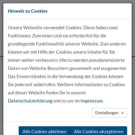
Zum
Hinweis zu Cookies
Inhalt
Unsere Webseite verwendet Cookies. Diese haben zwei
Kontakt
Funktionen: Zum einen sind sie erforderlich für die
grundlegende Funktionalität unserer Website. Zum anderen
Events
News
Login
Suche
können wir mit Hilfe der Cookies unsere Inhalte für Sie
immer weiter verbessern. Hierzu werden pseudonymisierte
Daten von Website-Besuchern gesammelt und ausgewertet.
Startseite
News
News-Detail
Das Einverständnis in die Verwendung der Cookies können
Sie jederzeit widerrufen. Weitere Informationen zu Cookies
News aus der hochschule 21
auf dieser Website finden Sie in unserer
Datenschutzerklärung
und zu uns im
Impressum
.
←
vorherige News
nächste News
→
Einstellungen
20.02.2026
Alle Cookies ablehnen
Alle Cookies akzeptieren