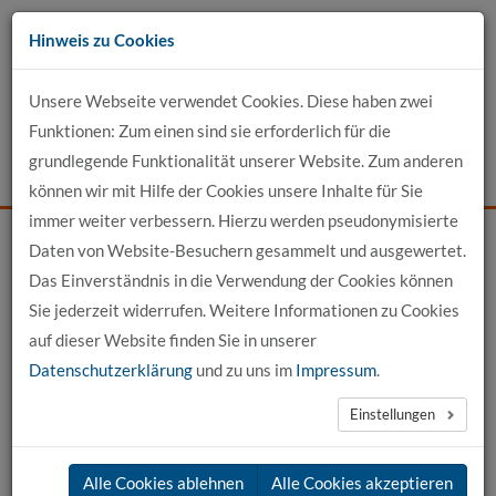
Zum
Hinweis zu Cookies
Inhalt
Unsere Webseite verwendet Cookies. Diese haben zwei
Kontakt
Funktionen: Zum einen sind sie erforderlich für die
grundlegende Funktionalität unserer Website. Zum anderen
Events
News
Login
Suche
können wir mit Hilfe der Cookies unsere Inhalte für Sie
immer weiter verbessern. Hierzu werden pseudonymisierte
Daten von Website-Besuchern gesammelt und ausgewertet.
Startseite
News
News-Detail
Das Einverständnis in die Verwendung der Cookies können
Sie jederzeit widerrufen. Weitere Informationen zu Cookies
News aus der hochschule 21
auf dieser Website finden Sie in unserer
Datenschutzerklärung
und zu uns im
Impressum
.
←
vorherige News
nächste News
→
Einstellungen
08.01.2026
Alle Cookies ablehnen
Alle Cookies akzeptieren