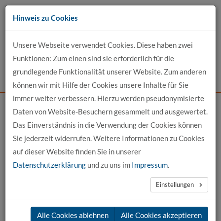
Zum
Hinweis zu Cookies
Inhalt
Unsere Webseite verwendet Cookies. Diese haben zwei
Kontakt
Funktionen: Zum einen sind sie erforderlich für die
grundlegende Funktionalität unserer Website. Zum anderen
Events
News
Login
Suche
können wir mit Hilfe der Cookies unsere Inhalte für Sie
immer weiter verbessern. Hierzu werden pseudonymisierte
Daten von Website-Besuchern gesammelt und ausgewertet.
Startseite
News
News-Detail
Das Einverständnis in die Verwendung der Cookies können
Sie jederzeit widerrufen. Weitere Informationen zu Cookies
News aus der hochschule 21
auf dieser Website finden Sie in unserer
Datenschutzerklärung
und zu uns im
Impressum
.
←
vorherige News
nächste News
→
Einstellungen
25.11.2024
Alle Cookies ablehnen
Alle Cookies akzeptieren