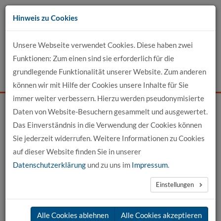
Zum
Hinweis zu Cookies
Inhalt
Unsere Webseite verwendet Cookies. Diese haben zwei
Kontakt
Funktionen: Zum einen sind sie erforderlich für die
grundlegende Funktionalität unserer Website. Zum anderen
Events
News
Login
Suche
können wir mit Hilfe der Cookies unsere Inhalte für Sie
immer weiter verbessern. Hierzu werden pseudonymisierte
Daten von Website-Besuchern gesammelt und ausgewertet.
Startseite
News
News-Detail
Das Einverständnis in die Verwendung der Cookies können
Sie jederzeit widerrufen. Weitere Informationen zu Cookies
News aus der hochschule 21
auf dieser Website finden Sie in unserer
Datenschutzerklärung
und zu uns im
Impressum
.
←
vorherige News
nächste News
→
Einstellungen
31.03.2025
Alle Cookies ablehnen
Alle Cookies akzeptieren