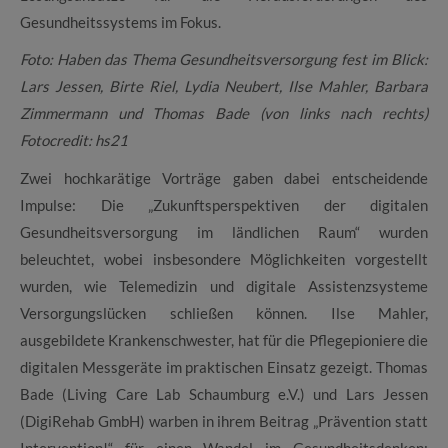
Gesundheitssystems im Fokus.
Foto: Haben das Thema Gesundheitsversorgung fest im Blick:
Lars Jessen, Birte Riel, Lydia Neubert, Ilse Mahler, Barbara
Zimmermann und Thomas Bade (von links nach rechts)
Fotocredit: hs21
Zwei hochkarätige Vorträge gaben dabei entscheidende
Impulse: Die „Zukunftsperspektiven der digitalen
Gesundheitsversorgung im ländlichen Raum“ wurden
beleuchtet, wobei insbesondere Möglichkeiten vorgestellt
wurden, wie Telemedizin und digitale Assistenzsysteme
Versorgungslücken schließen können. Ilse Mahler,
ausgebildete Krankenschwester, hat für die Pflegepioniere die
digitalen Messgeräte im praktischen Einsatz gezeigt. Thomas
Bade (Living Care Lab Schaumburg e.V.) und Lars Jessen
(DigiRehab GmbH) warben in ihrem Beitrag „Prävention statt
Intervention!“ für einen Wandel im Gesundheitsdenken: