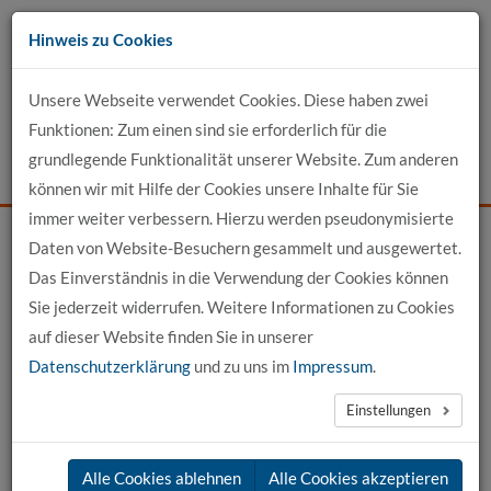
Zum
Hinweis zu Cookies
Inhalt
Unsere Webseite verwendet Cookies. Diese haben zwei
Kontakt
Funktionen: Zum einen sind sie erforderlich für die
grundlegende Funktionalität unserer Website. Zum anderen
Events
News
Login
Suche
können wir mit Hilfe der Cookies unsere Inhalte für Sie
immer weiter verbessern. Hierzu werden pseudonymisierte
Daten von Website-Besuchern gesammelt und ausgewertet.
Startseite
News
News-Detail
Das Einverständnis in die Verwendung der Cookies können
Sie jederzeit widerrufen. Weitere Informationen zu Cookies
News aus der hochschule 21
auf dieser Website finden Sie in unserer
Datenschutzerklärung
und zu uns im
Impressum
.
←
vorherige News
nächste News
→
Einstellungen
25.03.2025
Alle Cookies ablehnen
Alle Cookies akzeptieren