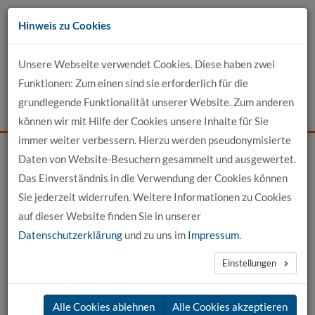
Zum
Hinweis zu Cookies
Inhalt
Unsere Webseite verwendet Cookies. Diese haben zwei
Kontakt
Funktionen: Zum einen sind sie erforderlich für die
grundlegende Funktionalität unserer Website. Zum anderen
Events
News
Login
Suche
können wir mit Hilfe der Cookies unsere Inhalte für Sie
immer weiter verbessern. Hierzu werden pseudonymisierte
Daten von Website-Besuchern gesammelt und ausgewertet.
Startseite
News
News-Detail
Das Einverständnis in die Verwendung der Cookies können
Sie jederzeit widerrufen. Weitere Informationen zu Cookies
News aus der hochschule 21
auf dieser Website finden Sie in unserer
Datenschutzerklärung
und zu uns im
Impressum
.
←
vorherige News
nächste News
→
Einstellungen
18.03.2026
Alle Cookies ablehnen
Alle Cookies akzeptieren