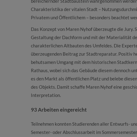
bereichernder Stadtbaustein wahrgenommen werden.
Charakteristika der vitalen Stadt – Nutzungsdurchm
Privatem und Öffentlichem – besonders beachtet we
Das Konzept von Maren Nyhof überzeugte die Jury. Si
Gestaltung der Dachform und mit der Materialität d
charakterlichen Altbauten des Umfeldes. Die Experte
überzeugenden Beitrag zur Stadtreparatur. Positiv h
behutsamen Umgang mit dem historischen Stadtkern
Rathaus, wobei sich das Gebäude diesem dennoch unt
es den Markt als öffentlichen Platz und belebe diese
des Objekts. Damit schaffe Maren Nyhof eine geschi
Interpretation.
93 Arbeiten eingereicht
Teilnehmen konnten Studierenden aller Entwurfs- un
Semester- oder Abschlussarbeit im Sommersemester