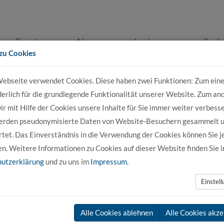
Events
News
Login
Such
zu Cookies
ebseite verwendet Cookies. Diese haben zwei Funktionen: Zum eine
r Bewerber
Für Studierende
Für Unter
derlich für die grundlegende Funktionalität unserer Website. Zum an
r mit Hilfe der Cookies unsere Inhalte für Sie immer weiter verbesse
erden pseudonymisierte Daten von Website-Besuchern gesammelt 
tet. Das Einverständnis in die Verwendung der Cookies können Sie j
en. Weitere Informationen zu Cookies auf dieser Website finden Sie i
utzerklärung
und zu uns im
Impressum
.
nächste N
Einstel
Alle Cookies ablehnen
Alle Cookies akze