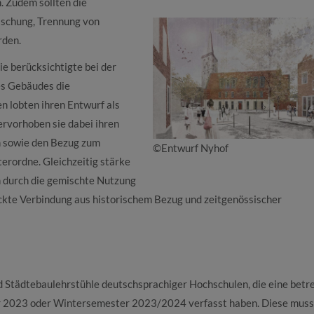
 Zudem sollten die
ischung, Trennung von
rden.
e berücksichtigte bei der
es Gebäudes die
n lobten ihren Entwurf als
ervorhoben sie dabei ihren
 sowie den Bezug zum
©Entwurf Nyhof
erordne. Gleichzeitig stärke
n durch die gemischte Nutzung
ckte Verbindung aus historischem Bezug und zeitgenössischer
d Städtebaulehrstühle deutschsprachiger Hochschulen, die eine betr
 2023 oder Wintersemester 2023/2024 verfasst haben. Diese muss