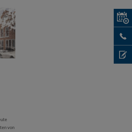
eute
ten von