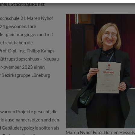
preis Stadtbaukunst
 hochschule 21 Maren Nyhof
024 gewonnen. Ihre
der gleichrangingen und mit
etreut haben die
f. Dipl.-Ing. Philipp Kamps
chüttrupstippschhuus – Neubau
m November 2023 einen
 Bezirksgruppe Lüneburg
urden Projekte gesucht, die
eld auseinandersetzen und den
 Gebäudetypologie sollten als
Maren Nyhof Foto: Doreen Hessels