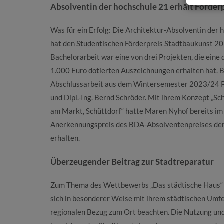
Absolventin der hochschule 21 erhält Förder
Was für ein Erfolg: Die Architektur-Absolventin der
hat den Studentischen Förderpreis Stadtbaukunst 2
Bachelorarbeit war eine von drei Projekten, die eine 
1.000 Euro dotierten Auszeichnungen erhalten hat. B
Abschlussarbeit aus dem Wintersemester 2023/24 Pro
und Dipl.-Ing. Bernd Schröder. Mit ihrem Konzept „S
am Markt, Schüttdorf“ hatte Maren Nyhof bereits i
Anerkennungspreis des BDA-Absolventenpreises der
erhalten.
Überzeugender Beitrag zur Stadtreparatur
Zum Thema des Wettbewerbs „Das städtische Haus“ w
sich in besonderer Weise mit ihrem städtischen Umf
regionalen Bezug zum Ort beachten. Die Nutzung und