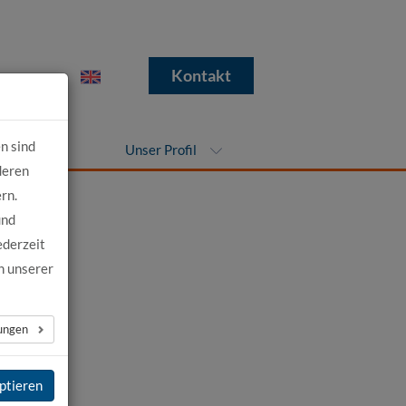
e
Kontakt
n sind
nehmen
Unser Profil
deren
rn.
und
ederzeit
n unserer
ews
→
lungen
ptieren