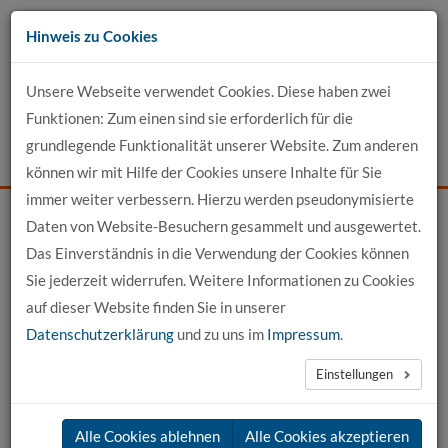
Zum
Hinweis zu Cookies
Inhalt
Unsere Webseite verwendet Cookies. Diese haben zwei
Kontakt
Funktionen: Zum einen sind sie erforderlich für die
grundlegende Funktionalität unserer Website. Zum anderen
Events
News
Login
Suche
können wir mit Hilfe der Cookies unsere Inhalte für Sie
immer weiter verbessern. Hierzu werden pseudonymisierte
Daten von Website-Besuchern gesammelt und ausgewertet.
Startseite
News
News-Detail
Das Einverständnis in die Verwendung der Cookies können
Sie jederzeit widerrufen. Weitere Informationen zu Cookies
News aus der hochschule 21
auf dieser Website finden Sie in unserer
Datenschutzerklärung
und zu uns im
Impressum
.
←
vorherige News
nächste News
→
Einstellungen
15.07.2025
Alle Cookies ablehnen
Alle Cookies akzeptieren