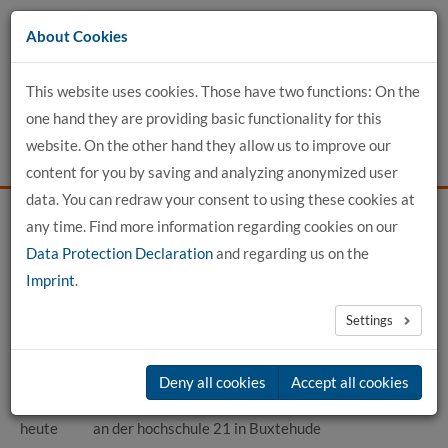
Go
About Cookies
to
content
This website uses cookies. Those have two functions: On the
one hand they are providing basic functionality for this
website. On the other hand they allow us to improve our
content for you by saving and analyzing anonymized user
data. You can redraw your consent to using these cookies at
any time. Find more information regarding cookies on our
Home
detailed profile view
Data Protection Declaration
and regarding us on the
Imprint
.
Prof. Dipl.-Ing. Philipp Kamps, Architekt
Settings
Vita
Deny all cookies
Accept all cookies
2011 -
Professur für Gestaltungslehre und Entwerfen
heute
an der hochschule 21 in Buxtehude