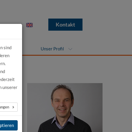
e
Kontakt
n sind
nehmen
Unser Profil
deren
rn.
und
ederzeit
n unserer
lungen
ptieren