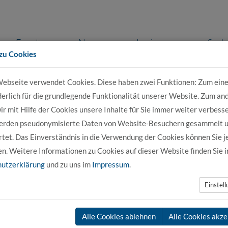
Events
News
Login
Such
zu Cookies
ebseite verwendet Cookies. Diese haben zwei Funktionen: Zum eine
r Bewerber
Für Studierende
Für Unter
derlich für die grundlegende Funktionalität unserer Website. Zum an
r mit Hilfe der Cookies unsere Inhalte für Sie immer weiter verbesse
erden pseudonymisierte Daten von Website-Besuchern gesammelt 
Ingenieurwesen Mechatronik DUAL
tet. Das Einverständnis in die Verwendung der Cookies können Sie j
en. Weitere Informationen zu Cookies auf dieser Website finden Sie i
utzerklärung
und zu uns im
Impressum
.
Einstel
Alle Cookies ablehnen
Alle Cookies akze